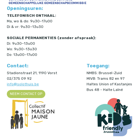
Openingsuren:
TELEFONISCH ONTHAAL:
Ma, wo & do: 9u30–17u00
Di & vr: 9u30–13u30
SOCIALE PERMANENTIES (zonder afspraak):
Di: 9u30–13u00
Wo: 9u30–13u30
Do: 13u00–17u00
Contact:
Toegang:
Stadionstraat 21, 1190 Vorst
NMBS: Brussel-Zuid
02/375 09 92
MIVB: Trams 82 en 97
info@solothuis.be
Haltes Union of Kastanjes
Bus 48 - Halte Laîné
NEEM CONTACT OP